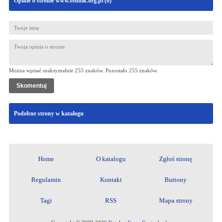
Opinie o stronie www.sennik.org.pl (
0
)
Można wpisać maksymalnie 255 znaków. Pozostało
255
znaków.
Podobne strony w katalogu
Home
O katalogu
Zgłoś stronę
Regulamin
Kontakt
Buttony
Tagi
RSS
Mapa strony