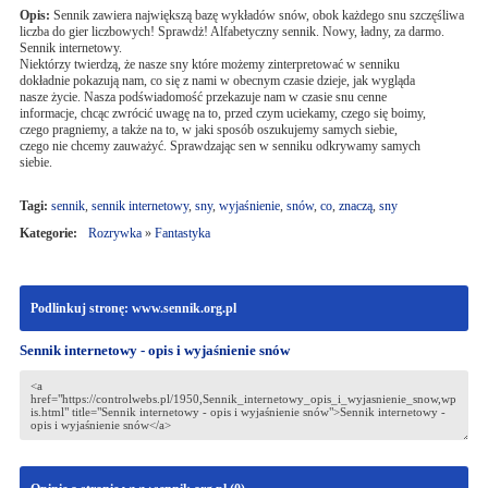
Opis:
Sennik zawiera największą bazę wykładów snów, obok każdego snu szczęśliwa
liczba do gier liczbowych! Sprawdż! Alfabetyczny sennik. Nowy, ładny, za darmo.
Sennik internetowy.
Niektórzy twierdzą, że nasze sny które możemy zinterpretować w senniku
dokładnie pokazują nam, co się z nami w obecnym czasie dzieje, jak wygląda
nasze życie. Nasza podświadomość przekazuje nam w czasie snu cenne
informacje, chcąc zwrócić uwagę na to, przed czym uciekamy, czego się boimy,
czego pragniemy, a także na to, w jaki sposób oszukujemy samych siebie,
czego nie chcemy zauważyć. Sprawdzając sen w senniku odkrywamy samych
siebie.
Tagi:
sennik
,
sennik internetowy
,
sny
,
wyjaśnienie
,
snów
,
co
,
znaczą
,
sny
Kategorie:
Rozrywka
»
Fantastyka
Podlinkuj stronę: www.sennik.org.pl
Sennik internetowy - opis i wyjaśnienie snów