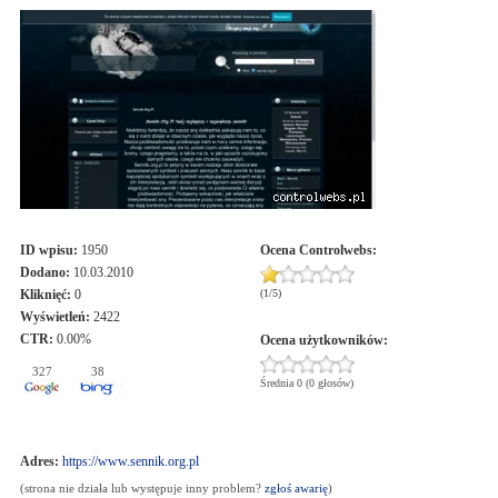
ID wpisu:
1950
Ocena
Controlwebs
:
Dodano:
10.03.2010
Kliknięć:
0
(
1
/
5
)
Wyświetleń:
2422
CTR:
0.00%
Ocena użytkowników:
327
38
Średnia 0 (0 głosów)
Adres:
https://www.sennik.org.pl
(strona nie działa lub występuje inny problem?
zgłoś awarię
)