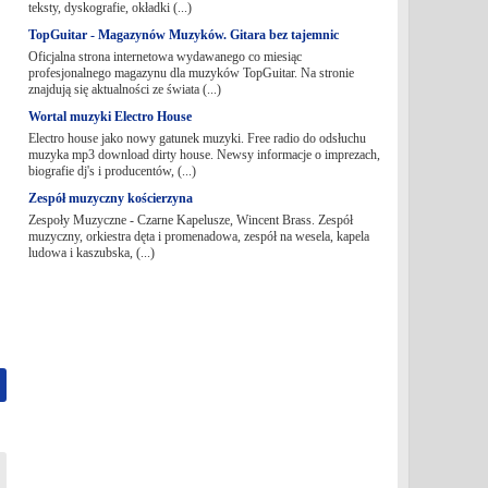
teksty, dyskografie, okładki (...)
TopGuitar - Magazynów Muzyków. Gitara bez tajemnic
Oficjalna strona internetowa wydawanego co miesiąc
profesjonalnego magazynu dla muzyków TopGuitar. Na stronie
znajdują się aktualności ze świata (...)
Wortal muzyki Electro House
Electro house jako nowy gatunek muzyki. Free radio do odsłuchu
muzyka mp3 download dirty house. Newsy informacje o imprezach,
biografie dj's i producentów, (...)
Zespół muzyczny kościerzyna
Zespoły Muzyczne - Czarne Kapelusze, Wincent Brass. Zespół
muzyczny, orkiestra dęta i promenadowa, zespół na wesela, kapela
ludowa i kaszubska, (...)