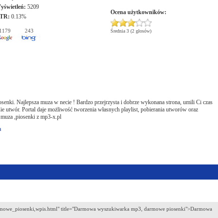
yświetleń:
5209
Ocena użytkowników:
TR:
0.13%
1179
243
Średnia 3 (2 głosów)
ki. Najlepsza muza w necie ! Bardzo przejrzysta i dobrze wykonana strona, umili Ci czas
ie utwór. Portal daje możliwość tworzenia własnych playlist, pobierania utworów oraz
 muza ,piosenki z mp3-x.pl
a