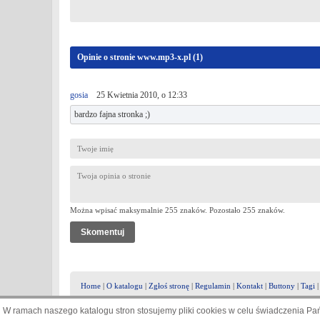
Opinie o stronie www.mp3-x.pl (
1
)
gosia
25 Kwietnia 2010, o 12:33
bardzo fajna stronka ;)
Można wpisać maksymalnie 255 znaków. Pozostało
255
znaków.
Home
|
O katalogu
|
Zgłoś stronę
|
Regulamin
|
Kontakt
|
Buttony
|
Tagi
W ramach naszego katalogu stron stosujemy pliki cookies w celu świadczenia P