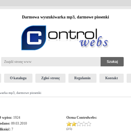
Darmowa wyszukiwarka mp3, darmowe piosenki
O katalogu
Zgłoś stronę
Regulamin
Kontakt
arka mp3, darmowe piosenki
D wpisu:
1924
Ocena
Controlwebs
:
odano:
09.03.2010
liknięć:
7
(
2
/
5
)