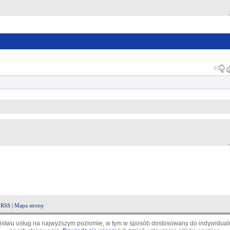
0
|
RSS
|
Mapa strony
aństwu usług na najwyższym poziomie, w tym w sposób dostosowany do indywidualn