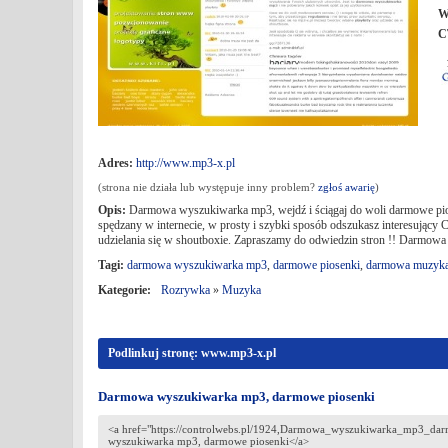
W
C
Adres:
http://www.mp3-x.pl
(strona nie działa lub występuje inny problem?
zgłoś awarię
)
Opis:
Darmowa wyszukiwarka mp3, wejdź i ściągaj do woli darmowe piosen
spędzany w internecie, w prosty i szybki sposób odszukasz interesujący C
udzielania się w shoutboxie. Zapraszamy do odwiedzin stron !! Darmowa
Tagi:
darmowa wyszukiwarka mp3
,
darmowe piosenki
,
darmowa muzyk
Kategorie:
Rozrywka
»
Muzyka
Podlinkuj stronę: www.mp3-x.pl
Darmowa wyszukiwarka mp3, darmowe piosenki