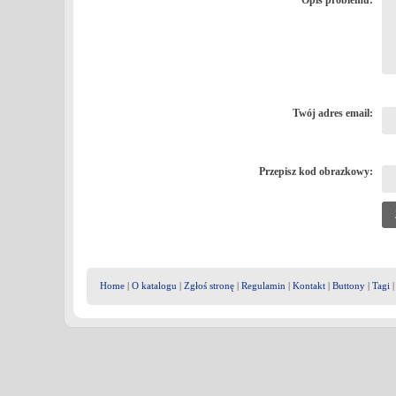
Opis problemu:
Twój adres email:
Przepisz kod obrazkowy:
Home
|
O katalogu
|
Zgłoś stronę
|
Regulamin
|
Kontakt
|
Buttony
|
Tagi