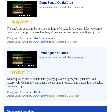
DemoSquad QuakeLive
http://www.demosquad.planetquake.pl
The site's purpose will be to share all kind of Quake Live demos. Most welcome
demos are from pro players like fox, k1llse, stermy and zero4 are. If you (...)
»
Kategorie:
Gry online
|
Gry komputerowe
Ocena użytkowników www:
Średnia 4 (3 głosów)
DemoSquad Quake2
http://www.demosquad.planetquake.pl
Demosquad to serwis z demkami graczy quake2 z ligowych i pucharowych
rozgrywek. Celem powstania tego demosquadu jest zebranie wszystkich demek z
polskich (...)
»
Kategorie:
Gry online
|
Hobby
Ocena użytkowników www:
Średnia 2.5 (2 głosów)
Nowe tagi w katalogu