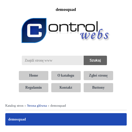
demosquad
Home
O katalogu
Zgłoś stronę
Regulamin
Kontakt
Buttony
Katalog stron »
Strona główna
» demosquad
demosquad