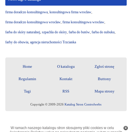
firma doradczo konsultingowa
,
konsultingowa firma wrocław
,
firma doradczo konsultingowa wrocław
,
firma konsultingowa wrocław
,
farba do skóry naturalnej
,
szpachla do skóry
,
farba do butów
,
farba do nubuku
,
farby do obuwia
,
agencja nieruchomości Trzcianka
Home
O katalogu
Zgłoś stronę
Regulamin
Kontakt
Buttony
Tagi
RSS
Mapa strony
Copyright © 2009-2026
Katalog Stron Controlwebs
W ramach naszego katalogu stron stosujemy pliki cookies w celu