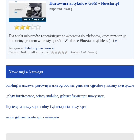
Hurtownia artykułów GSM - bluestar.pl
https://bluestar.pl
Dla wielu odbiorców najważniejsze są akcesoria do telefonów, które rozwiązują
konkretny problem w prosty sposób. W ofercie Bluestar znajdziesz (...)
»
Kategorie:
Telefony i akcesoria
Ocena użytkowników www:
Średnia 0 (0 głosów)
Nowe tagi w katalogu
bonding warszawa
,
porównywarka ogrodowa
,
generator ogrodowy
,
ściany akustyczne
,
płyty fornirowane
,
ściany mobilne
,
gabinet fizjoterapii nowy sącz
,
fizjoterapia nowy sącz
,
dobry fizjoterapeuta nowy sącz
,
sanus gabinet fizjoterapii i osteopatii