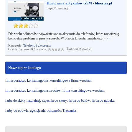
Hurtownia artykułów GSM - bluestar.pl
https://bluestar.pl
Dla wielu odbiorców najważniejsze są akcesoria do telefonów, które rozwiązują
konkretny problem w prosty sposób. W ofercie Bluestar znajdziesz (...)
»
Kategorie:
Telefony i akcesoria
Ocena użytkowników www:
Średnia 0 (0 głosów)
Nowe tagi w katalogu
firma doradczo konsultingowa
,
konsultingowa firma wrocław
,
firma doradczo konsultingowa wrocław
,
firma konsultingowa wrocław
,
farba do skóry naturalnej
,
szpachla do skóry
,
farba do butów
,
farba do nubuku
,
farby do obuwia
,
agencja nieruchomości Trzcianka