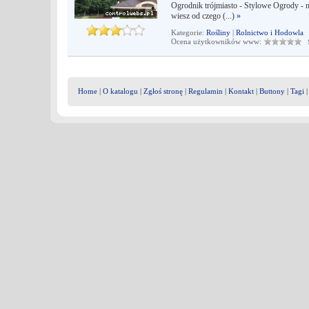
Ogrodnik trójmiasto - Stylowe Ogrody - n
wiesz od czego (...)
»
Kategorie:
Rośliny
|
Rolnictwo i Hodowla
Ocena użytkowników www:
Śr
Home
|
O katalogu
|
Zgłoś stronę
|
Regulamin
|
Kontakt
|
Buttony
|
Tagi