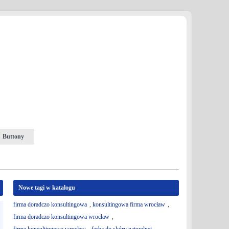
Buttony
Nowe tagi w katalogu
firma doradczo konsultingowa
,
konsultingowa firma wrocław
,
firma doradczo konsultingowa wrocław
,