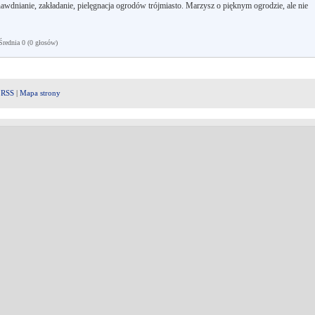
awdnianie, zakładanie, pielęgnacja ogrodów trójmiasto. Marzysz o pięknym ogrodzie, ale nie
ednia 0 (0 głosów)
|
RSS
|
Mapa strony