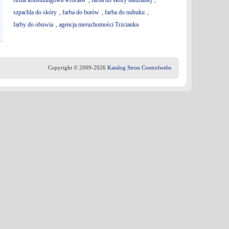
firma konsultingowa wrocław
,
farba do skóry naturalnej
,
szpachla do skóry
,
farba do butów
,
farba do nubuku
,
farby do obuwia
,
agencja nieruchomości Trzcianka
Copyright © 2009-2026
Katalog Stron Controlwebs