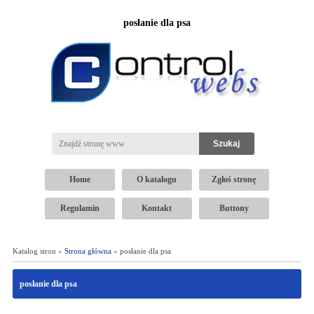
posłanie dla psa
Home
O katalogu
Zgłoś stronę
Regulamin
Kontakt
Buttony
Katalog stron »
Strona główna
» posłanie dla psa
posłanie dla psa