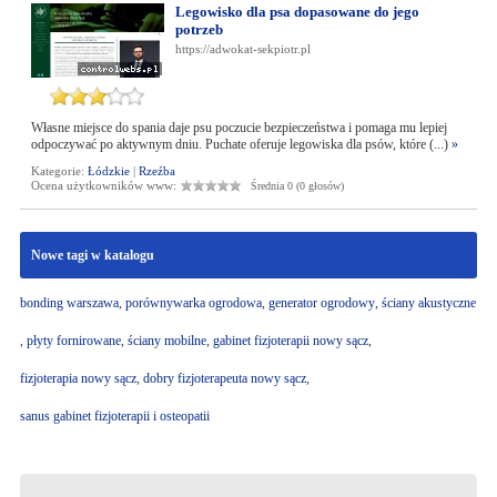
Legowisko dla psa dopasowane do jego
potrzeb
https://adwokat-sekpiotr.pl
Własne miejsce do spania daje psu poczucie bezpieczeństwa i pomaga mu lepiej
odpoczywać po aktywnym dniu. Puchate oferuje legowiska dla psów, które (...)
»
Kategorie:
Łódzkie
|
Rzeźba
Ocena użytkowników www:
Średnia 0 (0 głosów)
Nowe tagi w katalogu
bonding warszawa
,
porównywarka ogrodowa
,
generator ogrodowy
,
ściany akustyczne
,
płyty fornirowane
,
ściany mobilne
,
gabinet fizjoterapii nowy sącz
,
fizjoterapia nowy sącz
,
dobry fizjoterapeuta nowy sącz
,
sanus gabinet fizjoterapii i osteopatii