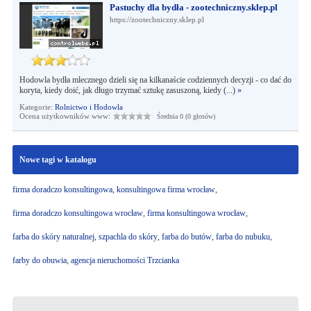
Pastuchy dla bydła - zootechniczny.sklep.pl
https://zootechniczny.sklep.pl
Hodowla bydła mlecznego dzieli się na kilkanaście codziennych decyzji - co dać do
koryta, kiedy doić, jak długo trzymać sztukę zasuszoną, kiedy (...)
»
Kategorie:
Rolnictwo i Hodowla
Ocena użytkowników www:
Średnia 0 (0 głosów)
Nowe tagi w katalogu
firma doradczo konsultingowa
,
konsultingowa firma wrocław
,
firma doradczo konsultingowa wrocław
,
firma konsultingowa wrocław
,
farba do skóry naturalnej
,
szpachla do skóry
,
farba do butów
,
farba do nubuku
,
farby do obuwia
,
agencja nieruchomości Trzcianka