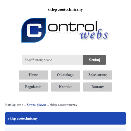
sklep zootechniczny
Home
O katalogu
Zgłoś stronę
Regulamin
Kontakt
Buttony
Katalog stron »
Strona główna
» sklep zootechniczny
sklep zootechniczny