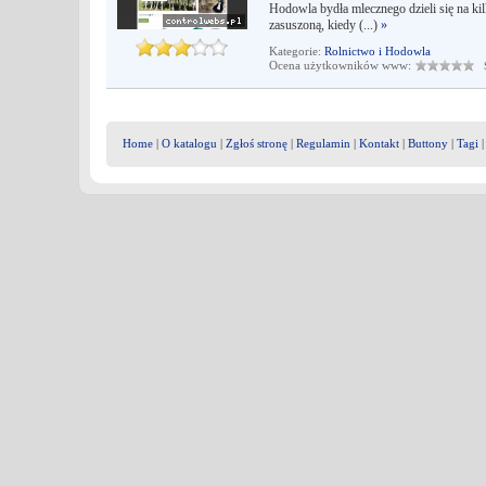
Hodowla bydła mlecznego dzieli się na kil
zasuszoną, kiedy (...)
»
Kategorie:
Rolnictwo i Hodowla
Ocena użytkowników www:
Śr
Home
|
O katalogu
|
Zgłoś stronę
|
Regulamin
|
Kontakt
|
Buttony
|
Tagi