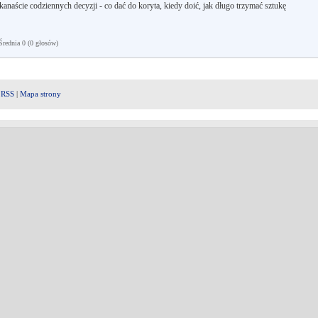
kanaście codziennych decyzji - co dać do koryta, kiedy doić, jak długo trzymać sztukę
ednia 0 (0 głosów)
|
RSS
|
Mapa strony