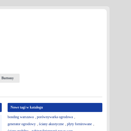
Buttony
Nowe tagi w katalogu
bonding warszawa
,
porównywarka ogrodowa
,
generator ogrodowy
,
ściany akustyczne
,
płyty fornirowane
,