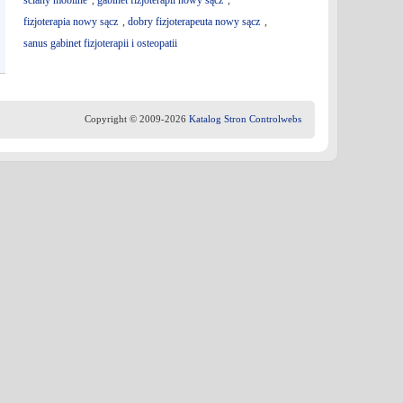
ściany mobilne
,
gabinet fizjoterapii nowy sącz
,
fizjoterapia nowy sącz
,
dobry fizjoterapeuta nowy sącz
,
sanus gabinet fizjoterapii i osteopatii
Copyright © 2009-2026
Katalog Stron Controlwebs