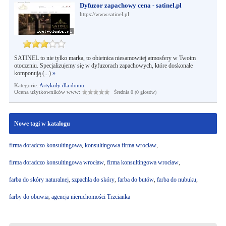
Dyfuzor zapachowy cena - satinel.pl
https://www.satinel.pl
SATINEL to nie tylko marka, to obietnica niesamowitej atmosfery w Twoim
otoczeniu. Specjalizujemy się w dyfuzorach zapachowych, które doskonale
komponują (...)
»
Kategorie:
Artykuły dla domu
Ocena użytkowników www:
Średnia 0 (0 głosów)
Nowe tagi w katalogu
firma doradczo konsultingowa
,
konsultingowa firma wrocław
,
firma doradczo konsultingowa wrocław
,
firma konsultingowa wrocław
,
farba do skóry naturalnej
,
szpachla do skóry
,
farba do butów
,
farba do nubuku
,
farby do obuwia
,
agencja nieruchomości Trzcianka