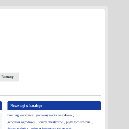
Buttony
Nowe tagi w katalogu
bonding warszawa
,
porównywarka ogrodowa
,
generator ogrodowy
,
ściany akustyczne
,
płyty fornirowane
,