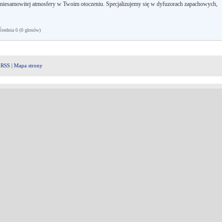
a niesamowitej atmosfery w Twoim otoczeniu. Specjalizujemy się w dyfuzorach zapachowych,
ednia 0 (0 głosów)
|
RSS
|
Mapa strony