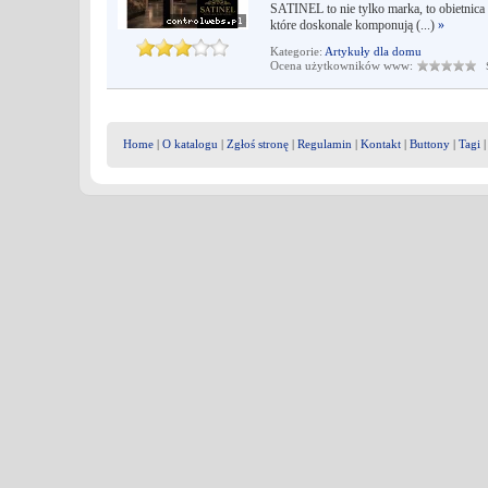
SATINEL to nie tylko marka, to obietnic
które doskonale komponują (...)
»
Kategorie:
Artykuły dla domu
Ocena użytkowników www:
Śr
Home
|
O katalogu
|
Zgłoś stronę
|
Regulamin
|
Kontakt
|
Buttony
|
Tagi