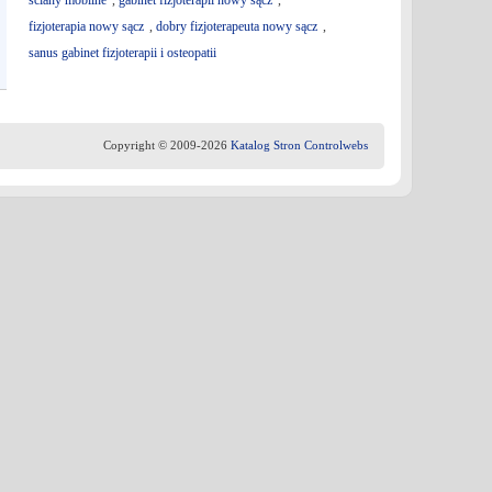
ściany mobilne
,
gabinet fizjoterapii nowy sącz
,
fizjoterapia nowy sącz
,
dobry fizjoterapeuta nowy sącz
,
sanus gabinet fizjoterapii i osteopatii
Copyright © 2009-2026
Katalog Stron Controlwebs