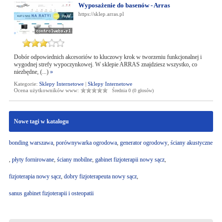
Wyposażenie do basenów - Arras
https://sklep.arras.pl
Dobór odpowiednich akcesoriów to kluczowy krok w tworzeniu funkcjonalnej i
wygodnej strefy wypoczynkowej. W sklepie ARRAS znajdziesz wszystko, co
niezbędne, (...)
»
Kategorie:
Sklepy Internetowe
|
Sklepy Internetowe
Ocena użytkowników www:
Średnia 0 (0 głosów)
Nowe tagi w katalogu
bonding warszawa
,
porównywarka ogrodowa
,
generator ogrodowy
,
ściany akustyczne
,
płyty fornirowane
,
ściany mobilne
,
gabinet fizjoterapii nowy sącz
,
fizjoterapia nowy sącz
,
dobry fizjoterapeuta nowy sącz
,
sanus gabinet fizjoterapii i osteopatii