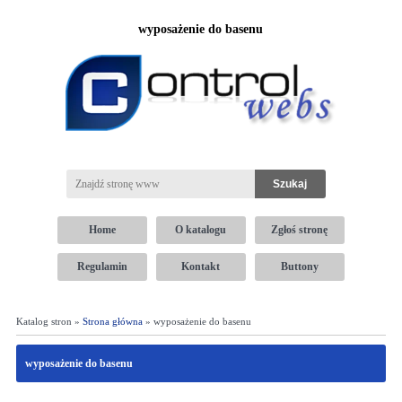
wyposażenie do basenu
Home
O katalogu
Zgłoś stronę
Regulamin
Kontakt
Buttony
Katalog stron »
Strona główna
» wyposażenie do basenu
wyposażenie do basenu