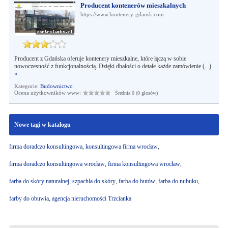
Producent kontenerów mieszkalnych
https://www.kontenery-gdansk.com
Producent z Gdańska oferuje kontenery mieszkalne, które łączą w sobie
nowoczesność z funkcjonalnością. Dzięki dbałości o detale każde zamówienie (...)
»
Kategorie:
Budownictwo
Ocena użytkowników www:
Średnia 0 (0 głosów)
Nowe tagi w katalogu
firma doradczo konsultingowa
,
konsultingowa firma wrocław
,
firma doradczo konsultingowa wrocław
,
firma konsultingowa wrocław
,
farba do skóry naturalnej
,
szpachla do skóry
,
farba do butów
,
farba do nubuku
,
farby do obuwia
,
agencja nieruchomości Trzcianka