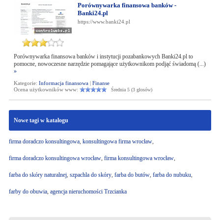
Porównywarka finansowa banków -
Banki24.pl
https://www.banki24.pl
Porównywarka finansowa banków i instytucji pozabankowych Banki24.pl to
pomocne, nowoczesne narzędzie pomagające użytkownikom podjąć świadomą (...)
»
Kategorie:
Informacja finansowa
|
Finanse
Ocena użytkowników www:
Średnia 5 (3 głosów)
Nowe tagi w katalogu
firma doradczo konsultingowa
,
konsultingowa firma wrocław
,
firma doradczo konsultingowa wrocław
,
firma konsultingowa wrocław
,
farba do skóry naturalnej
,
szpachla do skóry
,
farba do butów
,
farba do nubuku
,
farby do obuwia
,
agencja nieruchomości Trzcianka