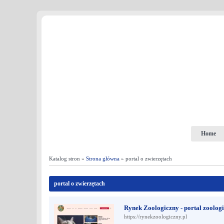
Home
Katalog stron »
Strona główna
» portal o zwierzętach
portal o zwierzętach
Rynek Zoologiczny - portal zoologi
https://rynekzoologiczny.pl