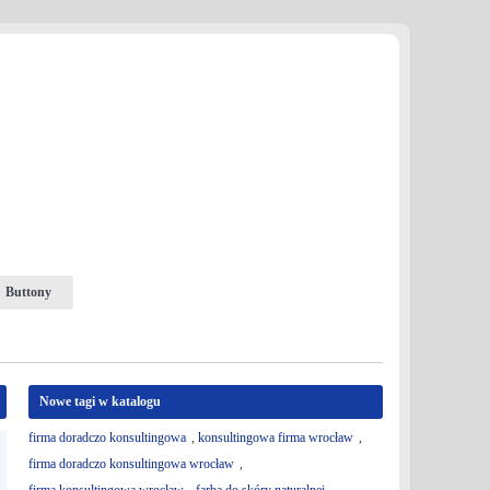
Buttony
Nowe tagi w katalogu
firma doradczo konsultingowa
,
konsultingowa firma wrocław
,
firma doradczo konsultingowa wrocław
,