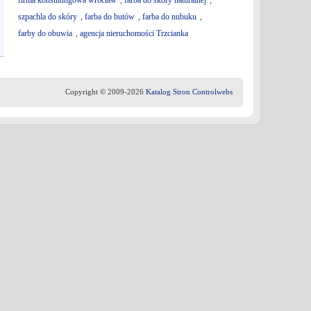
firma konsultingowa wrocław
,
farba do skóry naturalnej
,
szpachla do skóry
,
farba do butów
,
farba do nubuku
,
farby do obuwia
,
agencja nieruchomości Trzcianka
Copyright © 2009-2026
Katalog Stron Controlwebs