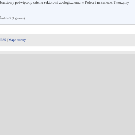
 branżowy poświęcony całemu sektorowi zoologicznemu w Polsce i na świecie. Tworzymy
ednia 5 (1 głosów)
|
RSS
|
Mapa strony