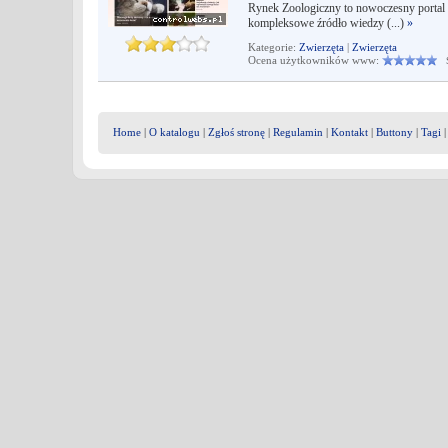
Rynek Zoologiczny to nowoczesny portal
kompleksowe źródło wiedzy (...)
»
Kategorie:
Zwierzęta
|
Zwierzęta
Ocena użytkowników www:
Śr
Home
|
O katalogu
|
Zgłoś stronę
|
Regulamin
|
Kontakt
|
Buttony
|
Tagi