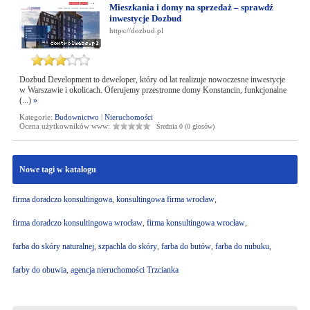
Mieszkania i domy na sprzedaż – sprawdź
inwestycje Dozbud
https://dozbud.pl
Dozbud Development to deweloper, który od lat realizuje nowoczesne inwestycje
w Warszawie i okolicach. Oferujemy przestronne domy Konstancin, funkcjonalne
(...)
»
Kategorie:
Budownictwo
|
Nieruchomości
Ocena użytkowników www:
Średnia 0 (0 głosów)
Nowe tagi w katalogu
firma doradczo konsultingowa
,
konsultingowa firma wrocław
,
firma doradczo konsultingowa wrocław
,
firma konsultingowa wrocław
,
farba do skóry naturalnej
,
szpachla do skóry
,
farba do butów
,
farba do nubuku
,
farby do obuwia
,
agencja nieruchomości Trzcianka