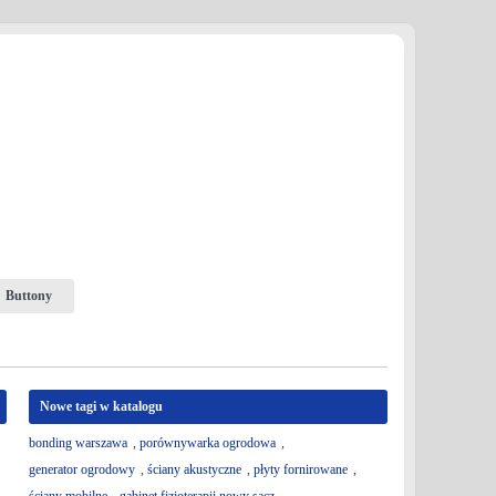
Buttony
Nowe tagi w katalogu
bonding warszawa
,
porównywarka ogrodowa
,
generator ogrodowy
,
ściany akustyczne
,
płyty fornirowane
,