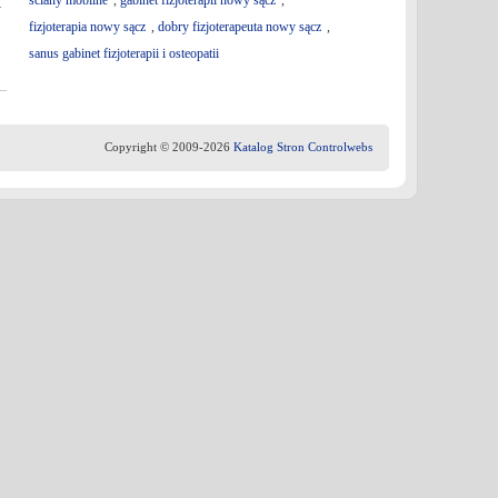
ściany mobilne
,
gabinet fizjoterapii nowy sącz
,
y
fizjoterapia nowy sącz
,
dobry fizjoterapeuta nowy sącz
,
sanus gabinet fizjoterapii i osteopatii
Copyright © 2009-2026
Katalog Stron Controlwebs