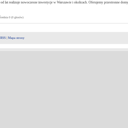
od lat realizuje nowoczesne inwestycje w Warszawie i okolicach. Oferujemy przestronne dom
ednia 0 (0 głosów)
|
RSS
|
Mapa strony