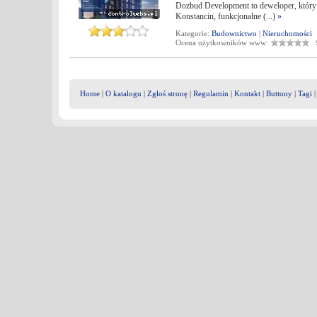
Dozbud Development to deweloper, który 
Konstancin, funkcjonalne (...)
»
Kategorie:
Budownictwo
|
Nieruchomości
Ocena użytkowników www:
Śr
Home
|
O katalogu
|
Zgłoś stronę
|
Regulamin
|
Kontakt
|
Buttony
|
Tagi