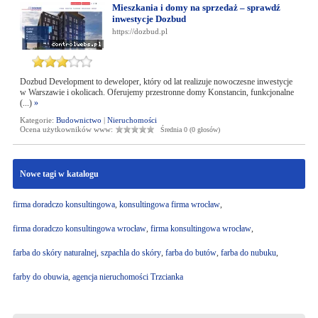
Mieszkania i domy na sprzedaż – sprawdź
inwestycje Dozbud
https://dozbud.pl
Dozbud Development to deweloper, który od lat realizuje nowoczesne inwestycje
w Warszawie i okolicach. Oferujemy przestronne domy Konstancin, funkcjonalne
(...)
»
Kategorie:
Budownictwo
|
Nieruchomości
Ocena użytkowników www:
Średnia 0 (0 głosów)
Nowe tagi w katalogu
firma doradczo konsultingowa
,
konsultingowa firma wrocław
,
firma doradczo konsultingowa wrocław
,
firma konsultingowa wrocław
,
farba do skóry naturalnej
,
szpachla do skóry
,
farba do butów
,
farba do nubuku
,
farby do obuwia
,
agencja nieruchomości Trzcianka