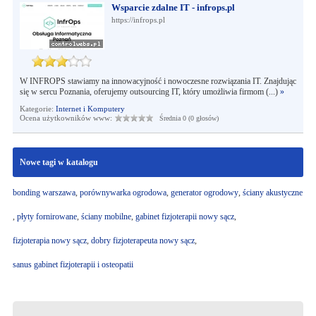
Wsparcie zdalne IT - infrops.pl
https://infrops.pl
W INFROPS stawiamy na innowacyjność i nowoczesne rozwiązania IT. Znajdując
się w sercu Poznania, oferujemy outsourcing IT, który umożliwia firmom (...)
»
Kategorie:
Internet i Komputery
Ocena użytkowników www:
Średnia 0 (0 głosów)
Nowe tagi w katalogu
bonding warszawa
,
porównywarka ogrodowa
,
generator ogrodowy
,
ściany akustyczne
,
płyty fornirowane
,
ściany mobilne
,
gabinet fizjoterapii nowy sącz
,
fizjoterapia nowy sącz
,
dobry fizjoterapeuta nowy sącz
,
sanus gabinet fizjoterapii i osteopatii