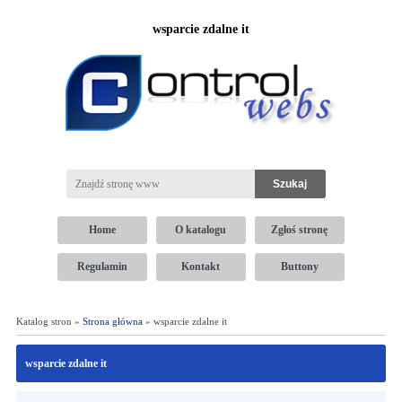
wsparcie zdalne it
Home
O katalogu
Zgłoś stronę
Regulamin
Kontakt
Buttony
Katalog stron »
Strona główna
» wsparcie zdalne it
wsparcie zdalne it