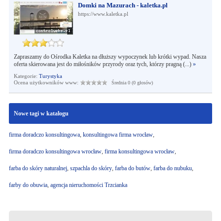
Domki na Mazurach - kaletka.pl
https://www.kaletka.pl
Zapraszamy do Ośrodka Kaletka na dłuższy wypoczynek lub krótki wypad. Nasza
oferta skierowana jest do miłośników przyrody oraz tych, którzy pragną (...)
»
Kategorie:
Turystyka
Ocena użytkowników www:
Średnia 0 (0 głosów)
Nowe tagi w katalogu
firma doradczo konsultingowa
,
konsultingowa firma wrocław
,
firma doradczo konsultingowa wrocław
,
firma konsultingowa wrocław
,
farba do skóry naturalnej
,
szpachla do skóry
,
farba do butów
,
farba do nubuku
,
farby do obuwia
,
agencja nieruchomości Trzcianka