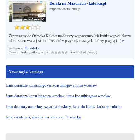
Domki na Mazurach - kaletka.pl
https://www.kaletka.pl
Zapraszamy do Ośrodka Kaletka na dłuższy wypoczynek lub krótki wypad. Nasza
oferta skierowana jest do miłośników przyrody oraz tych, którzy pragną (...)
»
Kategorie:
Turystyka
Ocena użytkowników www:
Średnia 0 (0 głosów)
Nowe tagi w katalogu
firma doradczo konsultingowa
,
konsultingowa firma wrocław
,
firma doradczo konsultingowa wrocław
,
firma konsultingowa wrocław
,
farba do skóry naturalnej
,
szpachla do skóry
,
farba do butów
,
farba do nubuku
,
farby do obuwia
,
agencja nieruchomości Trzcianka