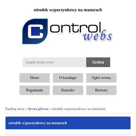
ośrodek wypoczynkowy na mazurach
Home
O katalogu
Zgłoś stronę
Regulamin
Kontakt
Buttony
Katalog stron »
Strona główna
» ośrodek wypoczynkowy na mazurach
ośrodek wypoczynkowy na mazurach