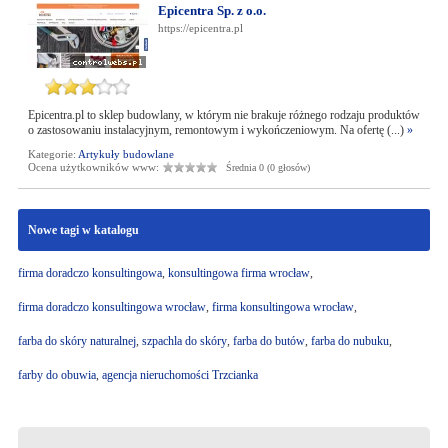
Epicentra Sp. z o.o.
https://epicentra.pl
Epicentra.pl to sklep budowlany, w którym nie brakuje różnego rodzaju produktów
o zastosowaniu instalacyjnym, remontowym i wykończeniowym. Na ofertę (...)
»
Kategorie:
Artykuły budowlane
Ocena użytkowników www:
Średnia 0 (0 głosów)
Nowe tagi w katalogu
firma doradczo konsultingowa
,
konsultingowa firma wrocław
,
firma doradczo konsultingowa wrocław
,
firma konsultingowa wrocław
,
farba do skóry naturalnej
,
szpachla do skóry
,
farba do butów
,
farba do nubuku
,
farby do obuwia
,
agencja nieruchomości Trzcianka