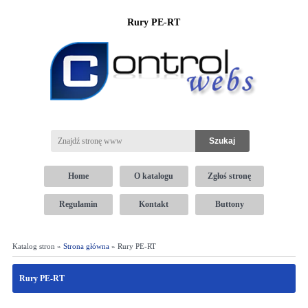
Rury PE-RT
Home
O katalogu
Zgłoś stronę
Regulamin
Kontakt
Buttony
Katalog stron »
Strona główna
» Rury PE-RT
Rury PE-RT