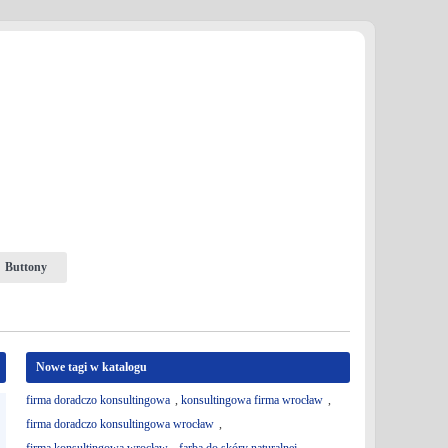
Buttony
Nowe tagi w katalogu
firma doradczo konsultingowa
,
konsultingowa firma wrocław
,
firma doradczo konsultingowa wrocław
,