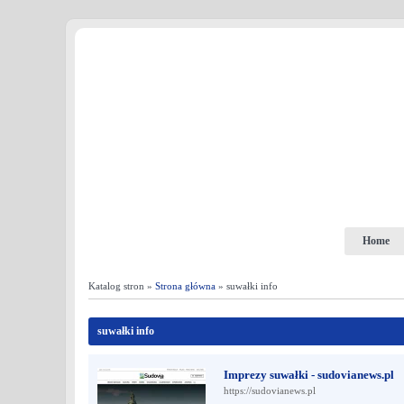
Home
Katalog stron »
Strona główna
» suwałki info
suwałki info
Imprezy suwałki - sudovianews.pl
https://sudovianews.pl