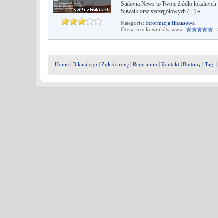
Sudovia News to Twoje źródło lokalnych 
Suwałk oraz szczegółowych (...)
»
Kategorie:
Informacja finansowa
Ocena użytkowników www:
Śr
Home
|
O katalogu
|
Zgłoś stronę
|
Regulamin
|
Kontakt
|
Buttony
|
Tagi