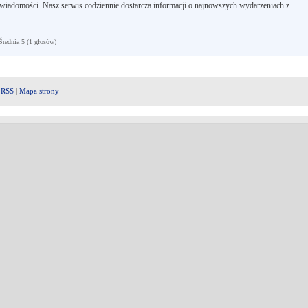
wiadomości. Nasz serwis codziennie dostarcza informacji o najnowszych wydarzeniach z
ednia 5 (1 głosów)
|
RSS
|
Mapa strony