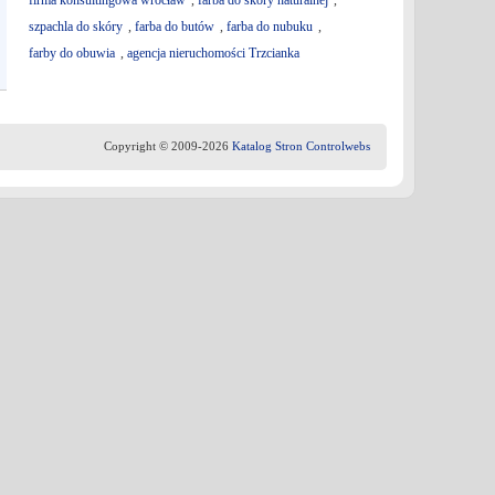
firma konsultingowa wrocław
,
farba do skóry naturalnej
,
szpachla do skóry
,
farba do butów
,
farba do nubuku
,
farby do obuwia
,
agencja nieruchomości Trzcianka
Copyright © 2009-2026
Katalog Stron Controlwebs