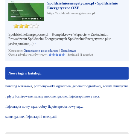
Spoldzielnieenergetyczne.pl - Spóldzielnie
Energetyczne OZE
https://spoldzielnieenergetyczne.pl
SpółdzielnieEnergetyczne.pl – Kompleksowe Wsparcie w Zakładaniu i
Prowadzeniu Spółdzielni Energetycznych SpółdzielnieEnergetyczne.pl to
profesjonalna (...)
»
Kategorie:
Organizacje gospodarcze
|
Doradztwo
Ocena użytkowników www:
Średnia 5 (1 głosów)
Nowe tagi w katalogu
bonding warszawa
,
porównywarka ogrodowa
,
generator ogrodowy
,
ściany akustyczne
,
płyty fornirowane
,
ściany mobilne
,
gabinet fizjoterapii nowy sącz
,
fizjoterapia nowy sącz
,
dobry fizjoterapeuta nowy sącz
,
sanus gabinet fizjoterapii i osteopatii