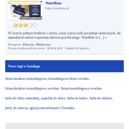
NutriRate
https://nutrirate.pl
W świecie pełnym bodźców i stresu, coraz więcej osób poszukuje skutecznych, ale
naturalnych metod wspierania zdrowia psychicznego. NutriRate to (...)
»
Kategorie:
Zdrowie
|
Medycyna
Ocena użytkowników www:
Średnia 0 (0 głosów)
Nowe tagi w katalogu
firma doradczo konsultingowa
,
konsultingowa firma wrocław
,
firma doradczo konsultingowa wrocław
,
firma konsultingowa wrocław
,
farba do skóry naturalnej
,
szpachla do skóry
,
farba do butów
,
farba do nubuku
,
farby do obuwia
,
agencja nieruchomości Trzcianka