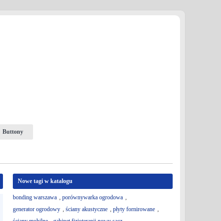
Buttony
Nowe tagi w katalogu
bonding warszawa
,
porównywarka ogrodowa
,
generator ogrodowy
,
ściany akustyczne
,
płyty fornirowane
,