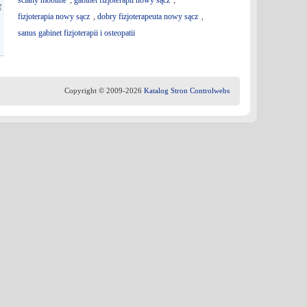
ściany mobilne
,
gabinet fizjoterapii nowy sącz
,
ę
fizjoterapia nowy sącz
,
dobry fizjoterapeuta nowy sącz
,
sanus gabinet fizjoterapii i osteopatii
Copyright © 2009-2026
Katalog Stron Controlwebs