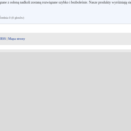
ne z osłoną nadkoli zostaną rozwiązane szybko i bezboleśnie. Nasze produkty wyróżniają si
ednia 0 (0 głosów)
|
RSS
|
Mapa strony