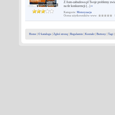
Z Auto-zabudowa.pl Twoje problemy związa
na tle konkurencji (...)
»
Kategorie:
Motoryzacja
Ocena użytkowników www:
Śr
Home
|
O katalogu
|
Zgłoś stronę
|
Regulamin
|
Kontakt
|
Buttony
|
Tagi