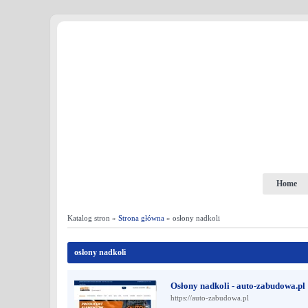
Home
Katalog stron »
Strona główna
» osłony nadkoli
osłony nadkoli
Osłony nadkoli - auto-zabudowa.pl
https://auto-zabudowa.pl