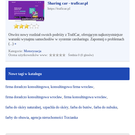
Sharing car - traficar.pl
https://traficar.pl
Otwórz nowy rozdział swoich podróży z TrafiCar, oferującym najkorzystniejsze
warunki wynajmu samochodów w systemie carsharingu. Zapomnij o problemach
(...)
»
Kategorie:
Motoryzacja
Ocena użytkowników www:
Średnia 0 (0 głosów)
Nowe tagi w katalogu
firma doradczo konsultingowa
,
konsultingowa firma wrocław
,
firma doradczo konsultingowa wrocław
,
firma konsultingowa wrocław
,
farba do skóry naturalnej
,
szpachla do skóry
,
farba do butów
,
farba do nubuku
,
farby do obuwia
,
agencja nieruchomości Trzcianka