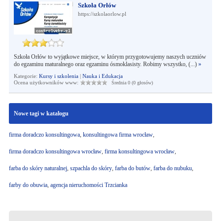
Szkoła Orłów
https://szkolaorlow.pl
Szkoła Orłów to wyjątkowe miejsce, w którym przygotowujemy naszych uczniów
do egzaminu maturalnego oraz egzaminu ósmoklasisty. Robimy wszystko, (...)
»
Kategorie:
Kursy i szkolenia
|
Nauka i Edukacja
Ocena użytkowników www:
Średnia 0 (0 głosów)
Nowe tagi w katalogu
firma doradczo konsultingowa
,
konsultingowa firma wrocław
,
firma doradczo konsultingowa wrocław
,
firma konsultingowa wrocław
,
farba do skóry naturalnej
,
szpachla do skóry
,
farba do butów
,
farba do nubuku
,
farby do obuwia
,
agencja nieruchomości Trzcianka