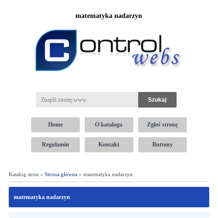
matematyka nadarzyn
Home
O katalogu
Zgłoś stronę
Regulamin
Kontakt
Buttony
Katalog stron »
Strona główna
» matematyka nadarzyn
matematyka nadarzyn