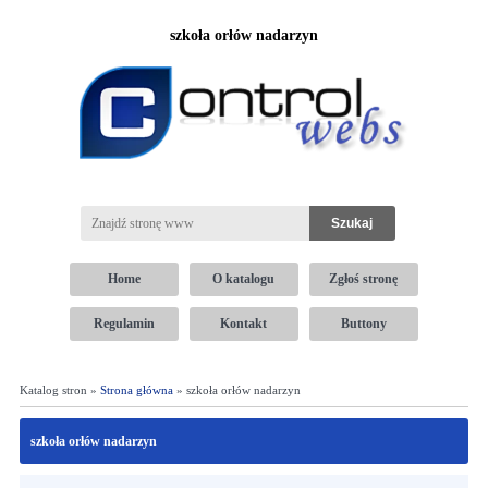
szkoła orłów nadarzyn
Home
O katalogu
Zgłoś stronę
Regulamin
Kontakt
Buttony
Katalog stron »
Strona główna
» szkoła orłów nadarzyn
szkoła orłów nadarzyn