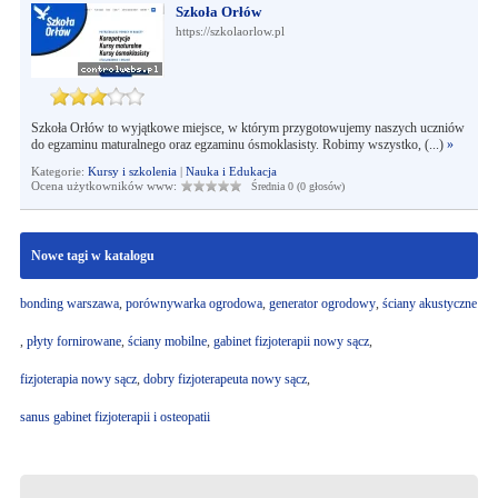
Szkoła Orłów
https://szkolaorlow.pl
Szkoła Orłów to wyjątkowe miejsce, w którym przygotowujemy naszych uczniów
do egzaminu maturalnego oraz egzaminu ósmoklasisty. Robimy wszystko, (...)
»
Kategorie:
Kursy i szkolenia
|
Nauka i Edukacja
Ocena użytkowników www:
Średnia 0 (0 głosów)
Nowe tagi w katalogu
bonding warszawa
,
porównywarka ogrodowa
,
generator ogrodowy
,
ściany akustyczne
,
płyty fornirowane
,
ściany mobilne
,
gabinet fizjoterapii nowy sącz
,
fizjoterapia nowy sącz
,
dobry fizjoterapeuta nowy sącz
,
sanus gabinet fizjoterapii i osteopatii