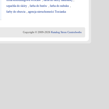
firma konsultingowa wrocław
,
farba do skóry naturalnej
,
szpachla do skóry
,
farba do butów
,
farba do nubuku
,
farby do obuwia
,
agencja nieruchomości Trzcianka
Copyright © 2009-2026
Katalog Stron Controlwebs