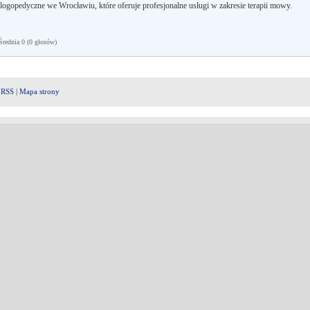
logopedyczne we Wrocławiu, które oferuje profesjonalne usługi w zakresie terapii mowy.
ednia 0 (0 głosów)
|
RSS
|
Mapa strony