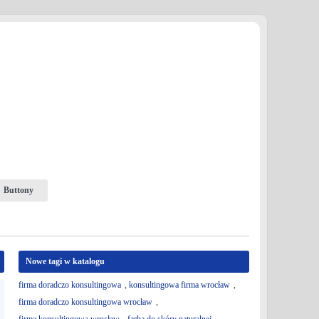
Buttony
Nowe tagi w katalogu
firma doradczo konsultingowa
,
konsultingowa firma wrocław
,
firma doradczo konsultingowa wrocław
,