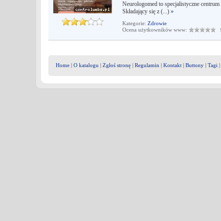
Neurologomed to specjalistyczne centrum 
Składający się z (...)
»
Kategorie:
Zdrowie
Ocena użytkowników www:
Śr
Home
|
O katalogu
|
Zgłoś stronę
|
Regulamin
|
Kontakt
|
Buttony
|
Tagi