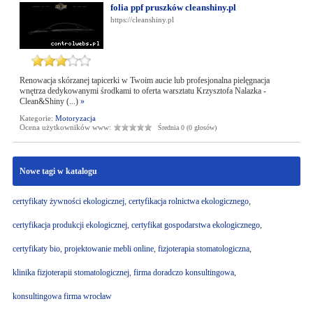
folia ppf pruszków cleanshiny.pl
https://cleanshiny.pl
Renowacja skórzanej tapicerki w Twoim aucie lub profesjonalna pielęgnacja
wnętrza dedykowanymi środkami to oferta warsztatu Krzysztofa Nalazka -
Clean&Shiny (...)
»
Kategorie:
Motoryzacja
Ocena użytkowników www:
Średnia 0 (0 głosów)
Nowe tagi w katalogu
certyfikaty żywności ekologicznej
,
certyfikacja rolnictwa ekologicznego
,
certyfikacja produkcji ekologicznej
,
certyfikat gospodarstwa ekologicznego
,
certyfikaty bio
,
projektowanie mebli online
,
fizjoterapia stomatologiczna
,
klinika fizjoterapii stomatologicznej
,
firma doradczo konsultingowa
,
konsultingowa firma wrocław