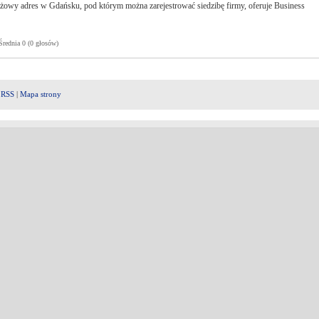
stiżowy adres w Gdańsku, pod którym można zarejestrować siedzibę firmy, oferuje Business
ednia 0 (0 głosów)
|
RSS
|
Mapa strony