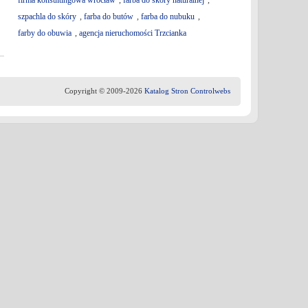
firma konsultingowa wrocław
,
farba do skóry naturalnej
,
szpachla do skóry
,
farba do butów
,
farba do nubuku
,
farby do obuwia
,
agencja nieruchomości Trzcianka
Copyright © 2009-2026
Katalog Stron Controlwebs