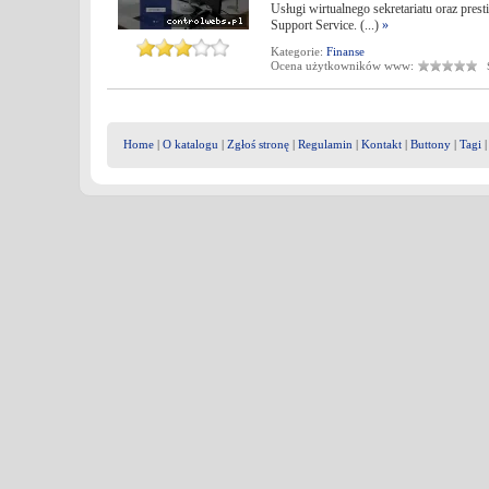
Usługi wirtualnego sekretariatu oraz pre
Support Service. (...)
»
Kategorie:
Finanse
Ocena użytkowników www:
Śr
Home
|
O katalogu
|
Zgłoś stronę
|
Regulamin
|
Kontakt
|
Buttony
|
Tagi