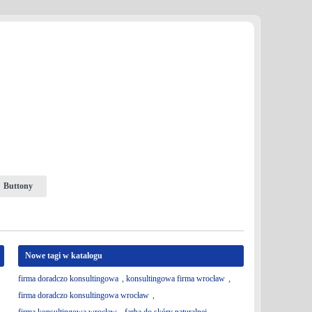
Buttony
Nowe tagi w katalogu
firma doradczo konsultingowa
,
konsultingowa firma wrocław
,
firma doradczo konsultingowa wrocław
,