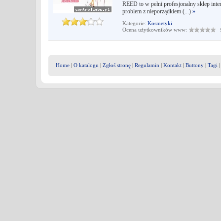
REED to w pełni profesjonalny sklep inte
problem z nieporządkiem (...)
»
Kategorie:
Kosmetyki
Ocena użytkowników www:
Śr
Home
|
O katalogu
|
Zgłoś stronę
|
Regulamin
|
Kontakt
|
Buttony
|
Tagi