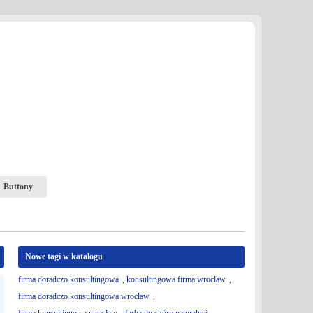
Buttony
Nowe tagi w katalogu
firma doradczo konsultingowa
,
konsultingowa firma wrocław
,
firma doradczo konsultingowa wrocław
,