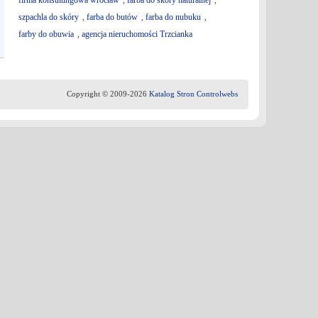
firma konsultingowa wrocław
,
farba do skóry naturalnej
,
szpachla do skóry
,
farba do butów
,
farba do nubuku
,
farby do obuwia
,
agencja nieruchomości Trzcianka
Copyright © 2009-2026
Katalog Stron Controlwebs