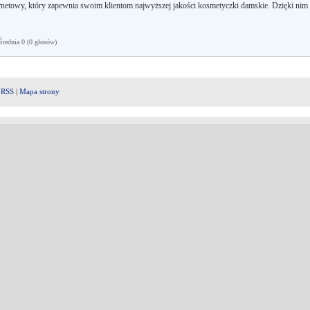
rnetowy, który zapewnia swoim klientom najwyższej jakości kosmetyczki damskie. Dzięki nim
ednia 0 (0 głosów)
|
RSS
|
Mapa strony