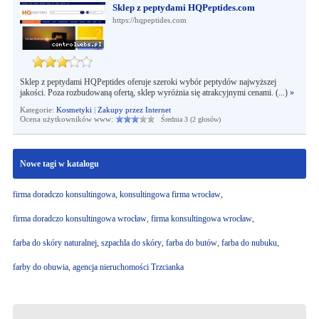
Sklep z peptydami HQPeptides.com
https://hqpeptides.com
Sklep z peptydami HQPeptides oferuje szeroki wybór peptydów najwyższej
jakości. Poza rozbudowaną ofertą, sklep wyróżnia się atrakcyjnymi cenami. (...)
»
Kategorie:
Kosmetyki
|
Zakupy przez Internet
Ocena użytkowników www:
Średnia 3 (2 głosów)
Nowe tagi w katalogu
firma doradczo konsultingowa
,
konsultingowa firma wrocław
,
firma doradczo konsultingowa wrocław
,
firma konsultingowa wrocław
,
farba do skóry naturalnej
,
szpachla do skóry
,
farba do butów
,
farba do nubuku
,
farby do obuwia
,
agencja nieruchomości Trzcianka