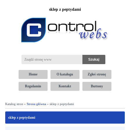
sklep z peptydami
Home
O katalogu
Zgłoś stronę
Regulamin
Kontakt
Buttony
Katalog stron »
Strona główna
» sklep z peptydami
sklep z peptydami