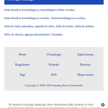
firma doradczo konsultingowa
,
konsultingowa firma wrocław
,
firma doradczo konsultingowa wrocław
,
firma konsultingowa wrocław
,
farba do skóry naturalnej
,
szpachla do skóry
,
farba do butów
,
farba do nubuku
,
farby do obuwia
,
agencja nieruchomości Trzcianka
Home
O katalogu
Zgłoś stronę
Regulamin
Kontakt
Buttony
Tagi
RSS
Mapa strony
Copyright © 2009-2026
Katalog Stron Controlwebs
W ramach naszego katalogu stron stosujemy pliki cookies w celu