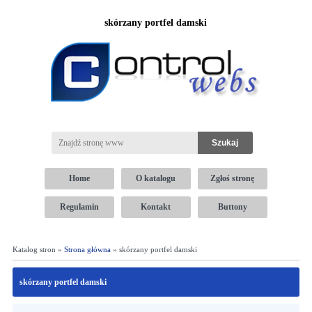
skórzany portfel damski
Home
O katalogu
Zgłoś stronę
Regulamin
Kontakt
Buttony
Katalog stron »
Strona główna
» skórzany portfel damski
skórzany portfel damski