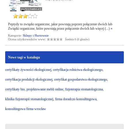
Peptydy to związki organiczne, jakie powstają poprzez połączenie dwóch lub
Związki organiczne, które powstają przez połączenie dwóch lub więcej (...)
»
Kategorie:
Sklepy i Hurtownie
Ocena użytkowników www:
Średnia 0 (0 głosów)
Nowe tagi w katalogu
certyfikaty żywności ekologicznej
,
certyfikacja rolnictwa ekologicznego
,
certyfikacja produkcji ekologicznej
,
certyfikat gospodarstwa ekologicznego
,
certyfikaty bio
,
projektowanie mebli online
,
fizjoterapia stomatologiczna
,
klinika fizjoterapii stomatologicznej
,
firma doradczo konsultingowa
,
konsultingowa firma wrocław