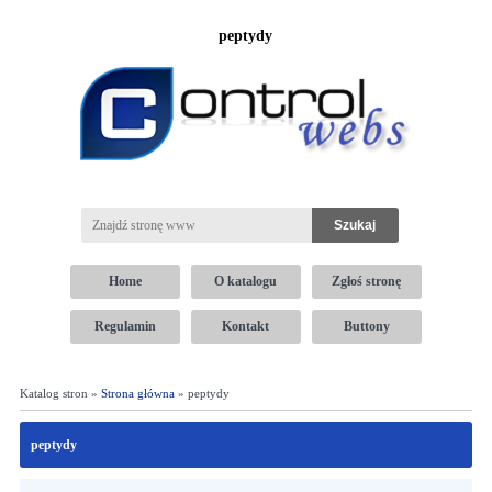
peptydy
Home
O katalogu
Zgłoś stronę
Regulamin
Kontakt
Buttony
Katalog stron »
Strona główna
» peptydy
peptydy