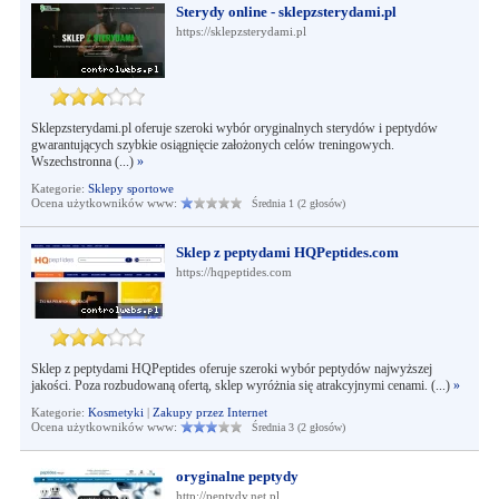
Sterydy online - sklepzsterydami.pl
https://sklepzsterydami.pl
Sklepzsterydami.pl oferuje szeroki wybór oryginalnych sterydów i peptydów
gwarantujących szybkie osiągnięcie założonych celów treningowych.
Wszechstronna (...)
»
Kategorie:
Sklepy sportowe
Ocena użytkowników www:
Średnia 1 (2 głosów)
Sklep z peptydami HQPeptides.com
https://hqpeptides.com
Sklep z peptydami HQPeptides oferuje szeroki wybór peptydów najwyższej
jakości. Poza rozbudowaną ofertą, sklep wyróżnia się atrakcyjnymi cenami. (...)
»
Kategorie:
Kosmetyki
|
Zakupy przez Internet
Ocena użytkowników www:
Średnia 3 (2 głosów)
oryginalne peptydy
http://peptydy.net.pl