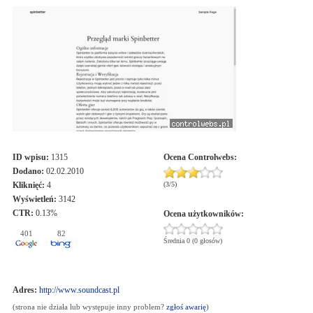
ID wpisu:
1315
Ocena
Controlwebs
:
Dodano:
02.02.2010
Kliknięć:
4
(
3
/
5
)
Wyświetleń:
3142
CTR:
0.13%
Ocena użytkowników:
401
82
Średnia 0 (0 głosów)
Adres:
http://www.soundcast.pl
(strona nie działa lub występuje inny problem?
zgłoś awarię
)