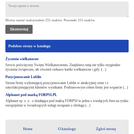
Można wpisać maksymalnie 255 znaków. Pozostało
255
znaków.
Podobne strony w katalogu
Życzenia wielkanocne
Serwis poświęcony Świętu Wielkanocnemu. Znajdziesz tutaj nie tylko oryginalne
życzenia świąteczne, ale również ciekawe kartki wielkanocne i gify. (...)
Pozycjonowanie Lublin
Strona firmy wykonującej pozycjonowanie Lublin w atrakcyjnej cenie i z
satysfakcjonującymi klientów wynikami. Podstawowym celem firmy jest wsparcie (...)
Alphanet pod marką FORPSI.PL
Alphanet sp. z. o . o działająca pod makrą FORPSI to jedna z wiodących firm na rynku
europejskim w świadczących usługi związane z obsługa (...)
Home
O katalogu
Zgłoś stronę