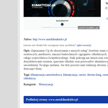
W
C
Adres:
http://www.autoklimakielce.pl
(strona nie działa lub występuje inny problem?
zgłoś awarię
)
Opis:
Zapraszamy Cię do skorzystania z naszych usług! Jesteśmy znani z
osobowych, autobusów, maszyn budowlanych i agregatów chłodniczych. Aut
całego województwa świętokrzyskiego. Stale polecają nas innym oraz wie
dezynfekowanie ozonem, spawanie chłodnic oraz przewodów aluminiowych.
zawiedziemy Twojego zaufania. Już dziś powierz nam realizację zlecenia. 
dotyczące firmy.
Tagi:
klimatyzacja samochodowa
,
klimatyzacja
,
carrier
,
thermo-king
,
ozo
chłodniczy
Kategorie:
Motoryzacja
Podlinkuj stronę: www.autoklimakielce.pl