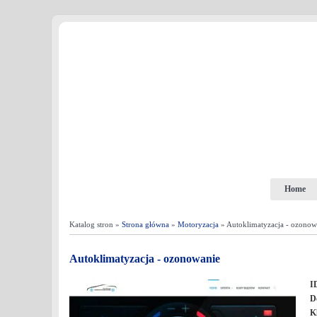
Home
Katalog stron »
Strona główna
»
Motoryzacja
» Autoklimatyzacja - ozonow
Autoklimatyzacja - ozonowanie
I
D
K