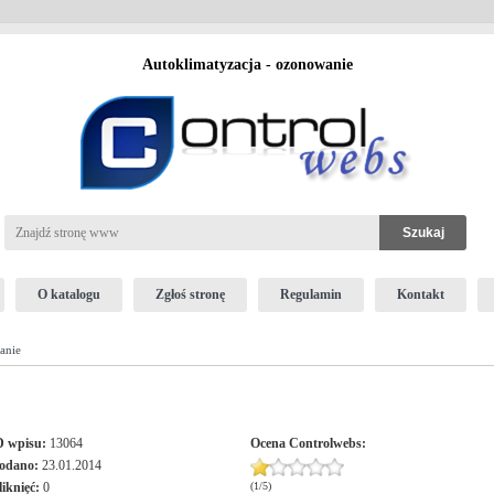
Autoklimatyzacja - ozonowanie
O katalogu
Zgłoś stronę
Regulamin
Kontakt
anie
D wpisu:
13064
Ocena
Controlwebs
:
odano:
23.01.2014
liknięć:
0
(
1
/
5
)