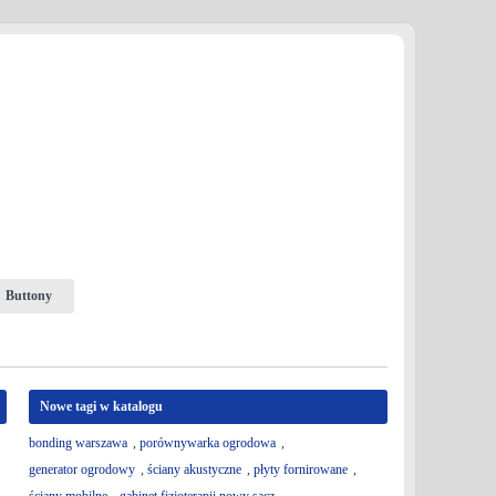
Buttony
Nowe tagi w katalogu
bonding warszawa
,
porównywarka ogrodowa
,
generator ogrodowy
,
ściany akustyczne
,
płyty fornirowane
,