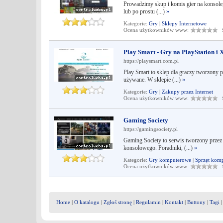
Prowadzimy skup i komis gier na konsole,
lub po prostu (...)
»
Kategorie:
Gry
|
Sklepy Internetowe
Ocena użytkowników www:
Śr
Play Smart - Gry na PlayStation 
https://playsmart.com.pl
Play Smart to sklep dla graczy tworzony 
używane. W sklepie (...)
»
Kategorie:
Gry
|
Zakupy przez Internet
Ocena użytkowników www:
Śr
Gaming Society
https://gamingsociety.pl
Gaming Society to serwis tworzony przez 
konsolowego. Poradniki, (...)
»
Kategorie:
Gry komputerowe
|
Sprzęt kom
Ocena użytkowników www:
Śr
Home
|
O katalogu
|
Zgłoś stronę
|
Regulamin
|
Kontakt
|
Buttony
|
Tagi