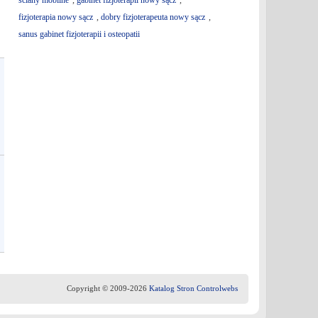
ściany mobilne
,
gabinet fizjoterapii nowy sącz
,
fizjoterapia nowy sącz
,
dobry fizjoterapeuta nowy sącz
,
sanus gabinet fizjoterapii i osteopatii
Copyright © 2009-2026
Katalog Stron Controlwebs