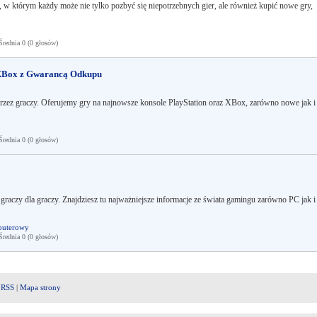
 w którym każdy może nie tylko pozbyć się niepotrzebnych gier, ale również kupić nowe gry,
ednia 0 (0 głosów)
i XBox z Gwarancą Odkupu
przez graczy. Oferujemy gry na najnowsze konsole PlayStation oraz XBox, zarówno nowe jak i
ednia 0 (0 głosów)
graczy dla graczy. Znajdziesz tu najważniejsze informacje ze świata gamingu zarówno PC jak i
puterowy
ednia 0 (0 głosów)
|
RSS
|
Mapa strony