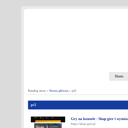
Home
Katalog stron »
Strona główna
» ps5
ps5
Gry na konsole - Skup gier i wy
https://skup-gier.pl