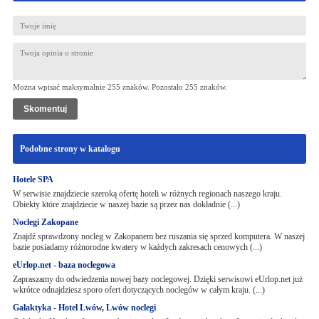
Można wpisać maksymalnie 255 znaków. Pozostało
255
znaków.
Podobne strony w katalogu
Hotele SPA
W serwisie znajdziecie szeroką ofertę hoteli w różnych regionach naszego kraju.
Obiekty które znajdziecie w naszej bazie są przez nas dokładnie (...)
Noclegi Zakopane
Znajdź sprawdzony nocleg w Zakopanem bez ruszania się sprzed komputera. W naszej
bazie posiadamy różnorodne kwatery w każdych zakresach cenowych (...)
eUrlop.net - baza noclegowa
Zapraszamy do odwiedzenia nowej bazy noclegowej. Dzięki serwisowi eUrlop.net już
wkrótce odnajdziesz sporo ofert dotyczących noclegów w całym kraju. (...)
Galaktyka - Hotel Lwów, Lwów noclegi