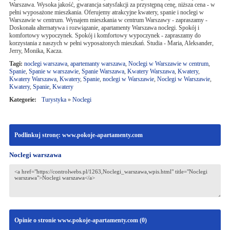
Warszawa. Wysoka jakość, gwarancja satysfakcji za przystępną cenę, niższa cena - w
pełni wyposażone mieszkania. Oferujemy atrakcyjne kwatery, spanie i noclegi w
Warszawie w centrum. Wynajem mieszkania w centrum Warszawy - zapraszamy -
Doskonała alternatywa i rozwiązanie, apartamenty Warszawa noclegi. Spokój i
komfortowy wypoczynek. Spokój i komfortowy wypoczynek - zapraszamy do
korzystania z naszych w pełni wyposażonych mieszkań. Studia - Maria, Aleksander,
Jerry, Monika, Kacza.
Tagi:
noclegi warszawa
,
apartemanty warszawa
,
Noclegi w Warszawie w centrum
,
Spanie
,
Spanie w warszawie
,
Spanie Warszawa
,
Kwatery Warszawa
,
Kwatery
,
Kwatery Warszawa
,
Kwatery
,
Spanie
,
noclegi w Warszawie
,
Noclegi w Warszawie
,
Kwatery
,
Spanie
,
Kwatery
Kategorie:
Turystyka
»
Noclegi
Podlinkuj stronę: www.pokoje-apartamenty.com
Noclegi warszawa
Opinie o stronie www.pokoje-apartamenty.com (
0
)