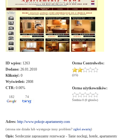
ID wpisu:
1263
Ocena
Controlwebs
:
Dodano:
26.01.2010
Kliknięć:
0
(
2
/
5
)
Wyświetleń:
2808
CTR:
0.00%
Ocena użytkowników:
182
74
Średnia 0 (0 głosów)
Adres:
http://www.pokoje-apartamenty.com
(strona nie działa lub występuje inny problem?
zgłoś awarię
)
Opis:
Serdecznie zapraszamy rezerwacje - Tanie noclegi, hotele, apartamenty