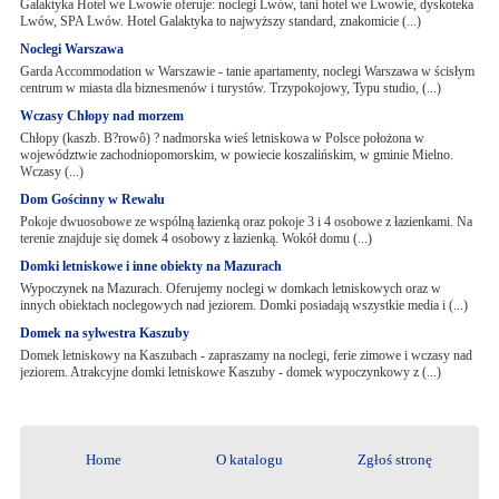
Galaktyka Hotel we Lwowie oferuje: noclegi Lwów, tani hotel we Lwowie, dyskoteka
Lwów, SPA Lwów. Hotel Galaktyka to najwyższy standard, znakomicie (...)
Noclegi Warszawa
Garda Accommodation w Warszawie - tanie apartamenty, noclegi Warszawa w ścisłym
centrum w miasta dla biznesmenów i turystów. Trzypokojowy, Typu studio, (...)
Wczasy Chłopy nad morzem
Chłopy (kaszb. B?rowô) ? nadmorska wieś letniskowa w Polsce położona w
województwie zachodniopomorskim, w powiecie koszalińskim, w gminie Mielno.
Wczasy (...)
Dom Gościnny w Rewalu
Pokoje dwuosobowe ze wspólną łazienką oraz pokoje 3 i 4 osobowe z łazienkami. Na
terenie znajduje się domek 4 osobowy z łazienką. Wokół domu (...)
Domki letniskowe i inne obiekty na Mazurach
Wypoczynek na Mazurach. Oferujemy noclegi w domkach letniskowych oraz w
innych obiektach noclegowych nad jeziorem. Domki posiadają wszystkie media i (...)
Domek na sylwestra Kaszuby
Domek letniskowy na Kaszubach - zapraszamy na noclegi, ferie zimowe i wczasy nad
jeziorem. Atrakcyjne domki letniskowe Kaszuby - domek wypoczynkowy z (...)
Home
O katalogu
Zgłoś stronę