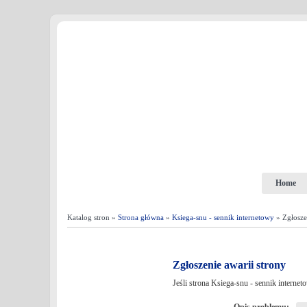
Home
Katalog stron »
Strona główna
»
Ksiega-snu - sennik internetowy
» Zgłosze
Zgłoszenie awarii strony
Jeśli strona Ksiega-snu - sennik interne