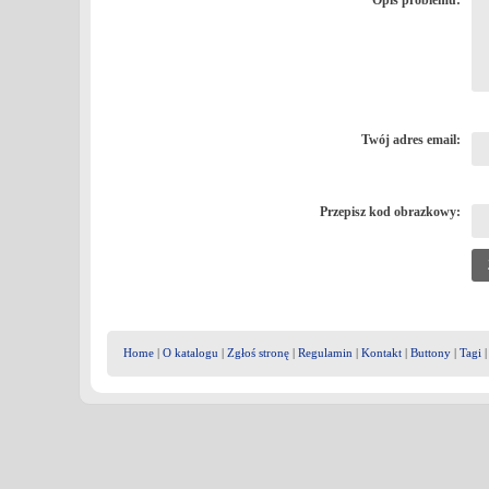
Opis problemu:
Twój adres email:
Przepisz kod obrazkowy:
Home
|
O katalogu
|
Zgłoś stronę
|
Regulamin
|
Kontakt
|
Buttony
|
Tagi