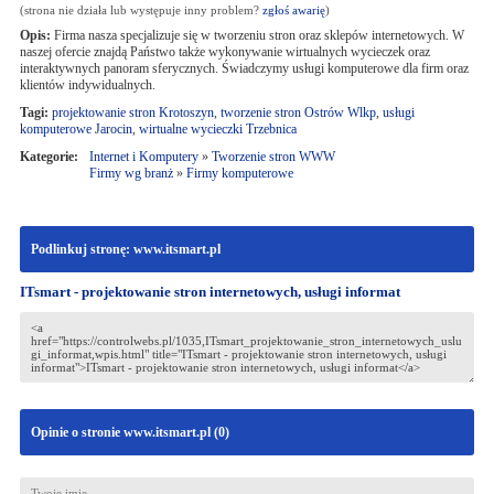
(strona nie działa lub występuje inny problem?
zgłoś awarię
)
Opis:
Firma nasza specjalizuje się w tworzeniu stron oraz sklepów internetowych. W
naszej ofercie znajdą Państwo także wykonywanie wirtualnych wycieczek oraz
interaktywnych panoram sferycznych. Świadczymy usługi komputerowe dla firm oraz
klientów indywidualnych.
Tagi:
projektowanie stron Krotoszyn
,
tworzenie stron Ostrów Wlkp
,
usługi
komputerowe Jarocin
,
wirtualne wycieczki Trzebnica
Kategorie:
Internet i Komputery
»
Tworzenie stron WWW
Firmy wg branż
»
Firmy komputerowe
Podlinkuj stronę: www.itsmart.pl
ITsmart - projektowanie stron internetowych, usługi informat
Opinie o stronie www.itsmart.pl (
0
)