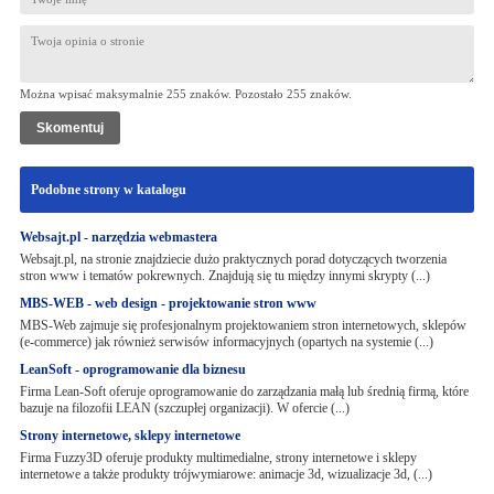
Można wpisać maksymalnie 255 znaków. Pozostało
255
znaków.
Podobne strony w katalogu
Websajt.pl - narzędzia webmastera
Websajt.pl, na stronie znajdziecie dużo praktycznych porad dotyczących tworzenia
stron www i tematów pokrewnych. Znajdują się tu między innymi skrypty (...)
MBS-WEB - web design - projektowanie stron www
MBS-Web zajmuje się profesjonalnym projektowaniem stron internetowych, sklepów
(e-commerce) jak również serwisów informacyjnych (opartych na systemie (...)
LeanSoft - oprogramowanie dla biznesu
Firma Lean-Soft oferuje oprogramowanie do zarządzania małą lub średnią firmą, które
bazuje na filozofii LEAN (szczupłej organizacji). W ofercie (...)
Strony internetowe, sklepy internetowe
Firma Fuzzy3D oferuje produkty multimedialne, strony internetowe i sklepy
internetowe a także produkty trójwymiarowe: animacje 3d, wizualizacje 3d, (...)