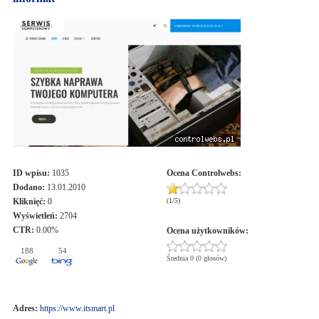
ID wpisu:
1035
Ocena
Controlwebs
:
Dodano:
13.01.2010
Kliknięć:
0
(
1
/
5
)
Wyświetleń:
2704
CTR:
0.00%
Ocena użytkowników:
188
54
Średnia 0 (0 głosów)
Adres:
https://www.itsmart.pl