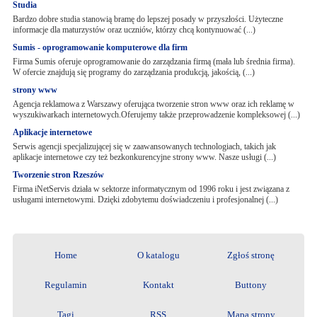
Studia
Bardzo dobre studia stanowią bramę do lepszej posady w przyszłości. Użyteczne
informacje dla maturzystów oraz uczniów, którzy chcą kontynuować (...)
Sumis - oprogramowanie komputerowe dla firm
Firma Sumis oferuje oprogramowanie do zarządzania firmą (mała lub średnia firma).
W ofercie znajdują się programy do zarządzania produkcją, jakością, (...)
strony www
Agencja reklamowa z Warszawy oferująca tworzenie stron www oraz ich reklamę w
wyszukiwarkach internetowych.Oferujemy także przeprowadzenie kompleksowej (...)
Aplikacje internetowe
Serwis agencji specjalizującej się w zaawansowanych technologiach, takich jak
aplikacje internetowe czy też bezkonkurencyjne strony www. Nasze usługi (...)
Tworzenie stron Rzeszów
Firma iNetServis działa w sektorze informatycznym od 1996 roku i jest związana z
usługami internetowymi. Dzięki zdobytemu doświadczeniu i profesjonalnej (...)
Home
O katalogu
Zgłoś stronę
Regulamin
Kontakt
Buttony
Tagi
RSS
Mapa strony