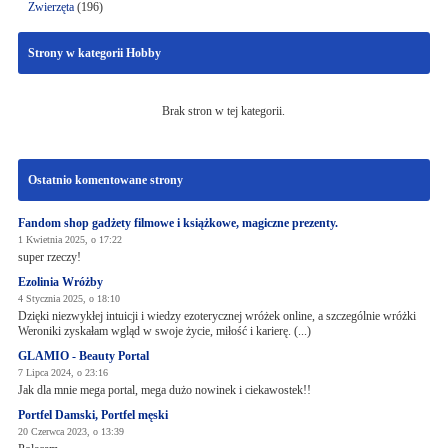
Zwierzęta
(196)
Strony w kategorii Hobby
Brak stron w tej kategorii.
Ostatnio komentowane strony
Fandom shop gadżety filmowe i książkowe, magiczne prezenty.
1 Kwietnia 2025, o 17:22
super rzeczy!
Ezolinia Wróżby
4 Stycznia 2025, o 18:10
Dzięki niezwykłej intuicji i wiedzy ezoterycznej wróżek online, a szczególnie wróżki
Weroniki zyskałam wgląd w swoje życie, miłość i karierę. (...)
GLAMIO - Beauty Portal
7 Lipca 2024, o 23:16
Jak dla mnie mega portal, mega dużo nowinek i ciekawostek!!
Portfel Damski, Portfel męski
20 Czerwca 2023, o 13:39