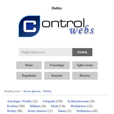
Hobby
Home
O katalogu
Zgłoś stronę
Regulamin
Kontakt
Buttony
Katalog stron »
Strona główna
»
Hobby
Astrologia i Wróżby
(52)
Fotografia
(226)
Kolekcjonowanie
(26)
Kuchnia
(106)
Militaria
(18)
Moda
(136)
Modelarstwo
(23)
Rośliny
(80)
Strony domowe
(21)
Tatuaż
(22)
Wędkarstwo
(40)