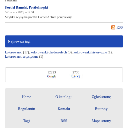
Polecam.
Portfel Damski, Portfel męski
5 Czerwca 2023, o 12:34
Szybka wysyłka portfel Camel Active przepiękny.
RSS
Najnowsze tagi
kolorowanki
(17),
kolorowanki dla dorosłych
(3),
kolorowanki historyczne
(1),
kolorowanki artystyczne
(1)
12223
2738
Home
O katalogu
Zgłoś stronę
Regulamin
Kontakt
Buttony
Tagi
RSS
Mapa strony