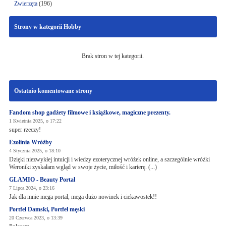
Zwierzęta
(196)
Strony w kategorii Hobby
Brak stron w tej kategorii.
Ostatnio komentowane strony
Fandom shop gadżety filmowe i książkowe, magiczne prezenty.
1 Kwietnia 2025, o 17:22
super rzeczy!
Ezolinia Wróżby
4 Stycznia 2025, o 18:10
Dzięki niezwykłej intuicji i wiedzy ezoterycznej wróżek online, a szczególnie wróżki
Weroniki zyskałam wgląd w swoje życie, miłość i karierę. (...)
GLAMIO - Beauty Portal
7 Lipca 2024, o 23:16
Jak dla mnie mega portal, mega dużo nowinek i ciekawostek!!
Portfel Damski, Portfel męski
20 Czerwca 2023, o 13:39