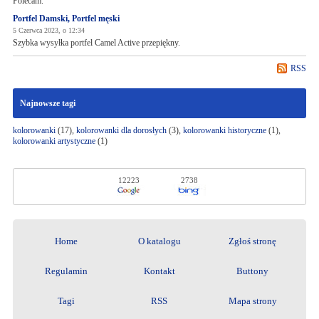
Polecam.
Portfel Damski, Portfel męski
5 Czerwca 2023, o 12:34
Szybka wysyłka portfel Camel Active przepiękny.
RSS
Najnowsze tagi
kolorowanki
(17),
kolorowanki dla dorosłych
(3),
kolorowanki historyczne
(1),
kolorowanki artystyczne
(1)
12223
2738
Home
O katalogu
Zgłoś stronę
Regulamin
Kontakt
Buttony
Tagi
RSS
Mapa strony