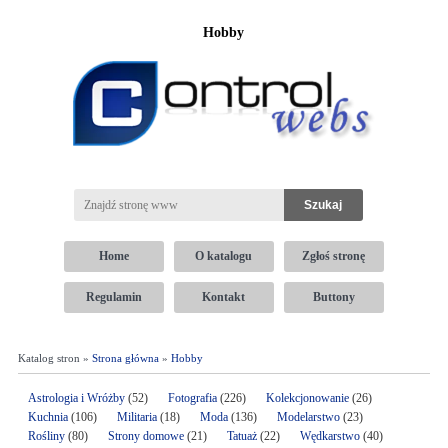
Hobby
Home
O katalogu
Zgłoś stronę
Regulamin
Kontakt
Buttony
Katalog stron »
Strona główna
»
Hobby
Astrologia i Wróżby
(52)
Fotografia
(226)
Kolekcjonowanie
(26)
Kuchnia
(106)
Militaria
(18)
Moda
(136)
Modelarstwo
(23)
Rośliny
(80)
Strony domowe
(21)
Tatuaż
(22)
Wędkarstwo
(40)